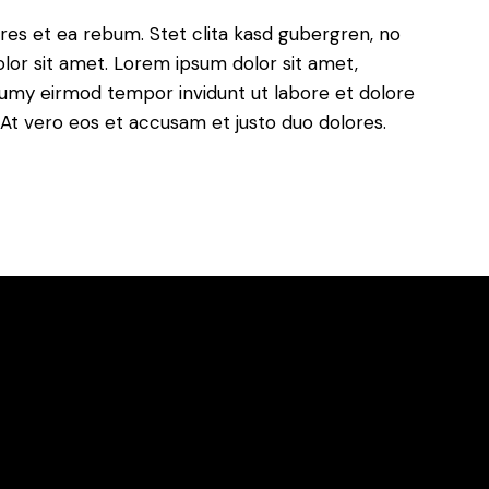
res et ea rebum. Stet clita kasd gubergren, no
lor sit amet. Lorem ipsum dolor sit amet,
numy eirmod tempor invidunt ut labore et dolore
At vero eos et accusam et justo duo dolores.
Newsletter
Office
Office # 01
Commercial,