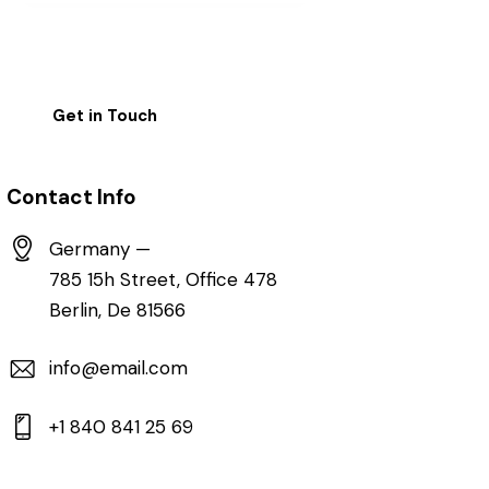
Contact Info
Germany —
785 15h Street, Office 478
Berlin, De 81566
info@email.com
+1 840 841 25 69